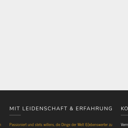
MIT LEIDENSCHAFT & ERFAHRUNG
KO
n
Passioniert und stets willens, die Dinge der Welt l(i)ebenswerter zu
Verm