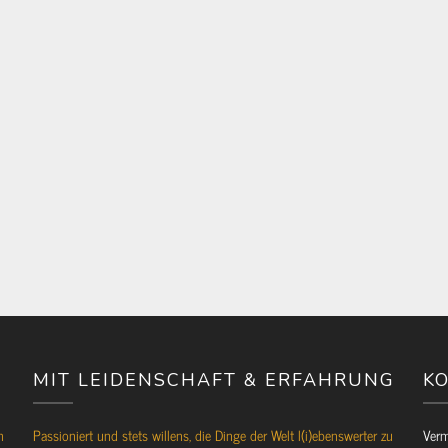
MIT LEIDENSCHAFT & ERFAHRUNG
KO
n
Passioniert und stets willens, die Dinge der Welt l(i)ebenswerter zu
Verm