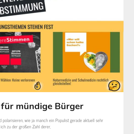
 für mündige Bürger
d polarisieren, wie ja manch ein Populist gerade aktuell sehr
ich zu der großen Zahl derer,