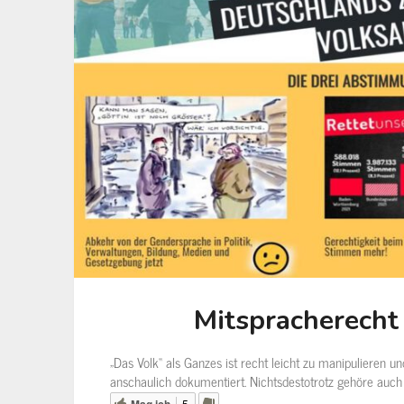
Mitspracherecht
„Das Volk“ als Ganzes ist recht leicht zu manipulieren un
anschaulich dokumentiert. Nichtsdestotrotz gehöre auch 
Mag ich
5