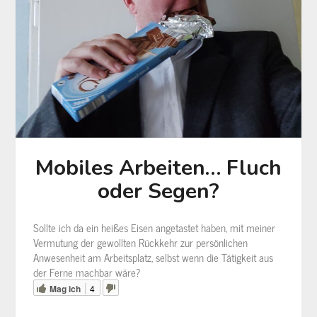
Mobiles Arbeiten… Fluch
oder Segen?
Sollte ich da ein heißes Eisen angetastet haben, mit meiner
Vermutung der gewollten Rückkehr zur persönlichen
Anwesenheit am Arbeitsplatz, selbst wenn die Tätigkeit aus
der Ferne machbar wäre?
Mag ich
4